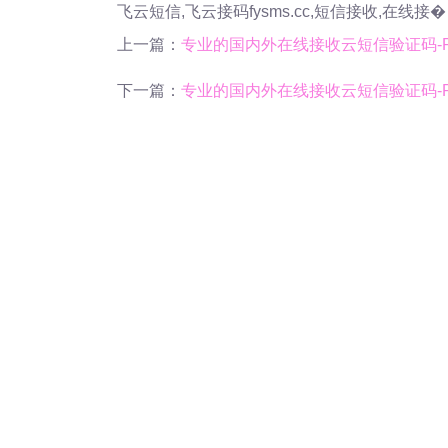
飞云短信,飞云接码fysms.cc,短信接收,在线接�
上一篇：
专业的国内外在线接收云短信验证码-Rece
下一篇：
专业的国内外在线接收云短信验证码-Rece