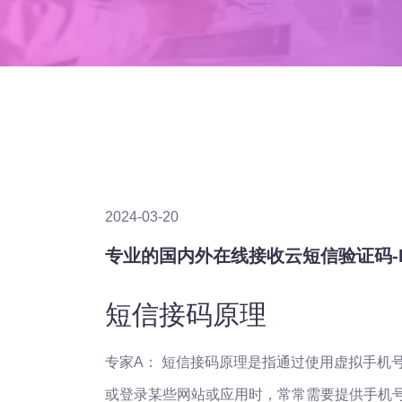
2024-03-20
专业的国内外在线接收云短信验证码-Receiv
短信接码原理
专家A：
短信接码原理是指通过使用虚拟手机
或登录某些网站或应用时，常常需要提供手机