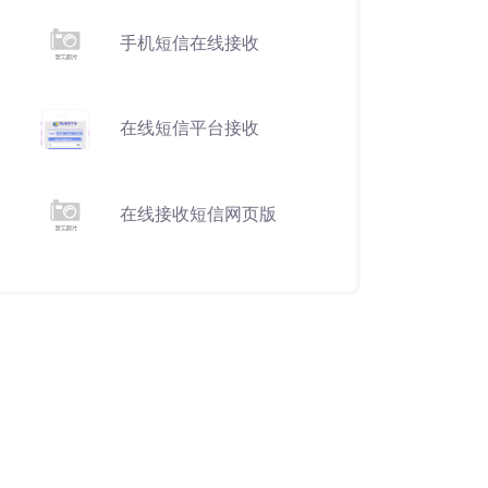
手机短信在线接收
在线短信平台接收
在线接收短信网页版