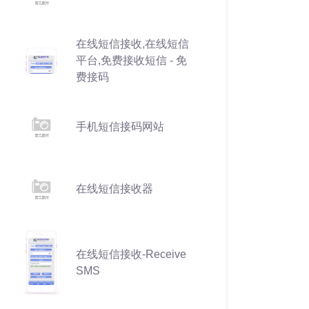
在线短信接收,在线短信
平台,免费接收短信 - 免
费接码
手机短信接码网站
在线短信接收器
在线短信接收-Receive
SMS