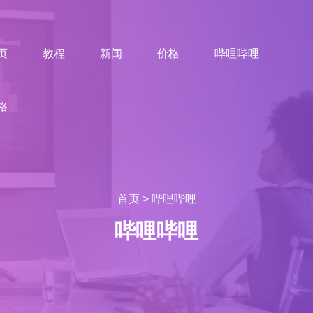
页
教程
新闻
价格
哔哩哔哩
格
首页
>
哔哩哔哩
哔哩哔哩