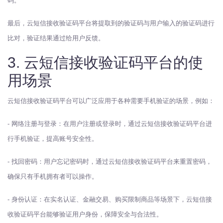
码。
最后，云短信接收验证码平台将提取到的验证码与用户输入的验证码进行
比对，验证结果通过给用户反馈。
3. 云短信接收验证码平台的使
用场景
云短信接收验证码平台可以广泛应用于各种需要手机验证的场景，例如：
- 网络注册与登录：在用户注册或登录时，通过云短信接收验证码平台进
行手机验证，提高账号安全性。
- 找回密码：用户忘记密码时，通过云短信接收验证码平台来重置密码，
确保只有手机拥有者可以操作。
- 身份认证：在实名认证、金融交易、购买限制商品等场景下，云短信接
收验证码平台能够验证用户身份，保障安全与合法性。