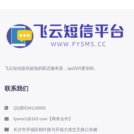
飞云短信提供超低的延迟服务器，api访问更加快。
联系我们
QQ群534118055
fysms1@163.com【商务合作】
长沙市开福区柏叶路与开福大道交叉路口东侧