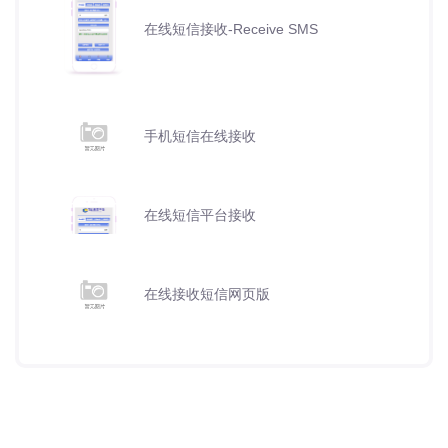
在线短信接收-Receive SMS
手机短信在线接收
在线短信平台接收
在线接收短信网页版