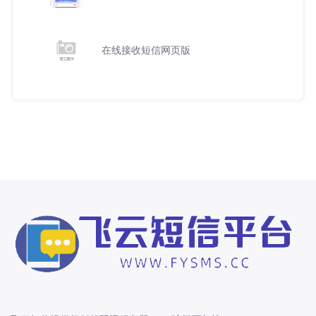
在线接收短信网页版