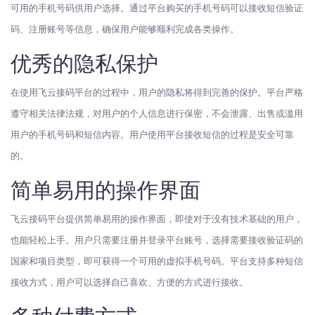
可用的手机号码供用户选择。通过平台购买的手机号码可以接收短信验证
码、注册账号等信息，确保用户能够顺利完成各类操作。
优秀的隐私保护
在使用飞云接码平台的过程中，用户的隐私将得到完善的保护。平台严格
遵守相关法律法规，对用户的个人信息进行保密，不会泄露、出售或滥用
用户的手机号码和短信内容。用户使用平台接收短信的过程是安全可靠
的。
简单易用的操作界面
飞云接码平台提供简单易用的操作界面，即使对于没有技术基础的用户，
也能轻松上手。用户只需要注册并登录平台账号，选择需要接收验证码的
国家和项目类型，即可获得一个可用的虚拟手机号码。平台支持多种短信
接收方式，用户可以选择自己喜欢、方便的方式进行接收。