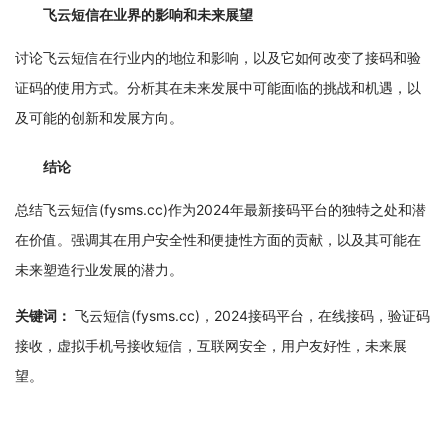
飞云短信在业界的影响和未来展望
讨论飞云短信在行业内的地位和影响，以及它如何改变了接码和验
证码的使用方式。分析其在未来发展中可能面临的挑战和机遇，以
及可能的创新和发展方向。
结论
总结飞云短信(fysms.cc)作为2024年最新接码平台的独特之处和潜
在价值。强调其在用户安全性和便捷性方面的贡献，以及其可能在
未来塑造行业发展的潜力。
关键词：
 飞云短信(fysms.cc)，2024接码平台，在线接码，验证码
接收，虚拟手机号接收短信，互联网安全，用户友好性，未来展
望。