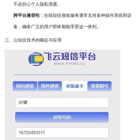
不必担心个人隐私泄露。
跨平台兼容性
：在线短信接收服务通常支持多种操作系统和设
备，确保广泛的用户群体都能享受这一便利。
三、云短信技术的崛起与应用