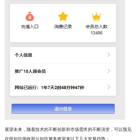
展望未来，随着技术的不断创新和市场需求的不断演变，可以预见
在线短信接收和云短信服务将迎来以下几大发展趋势：