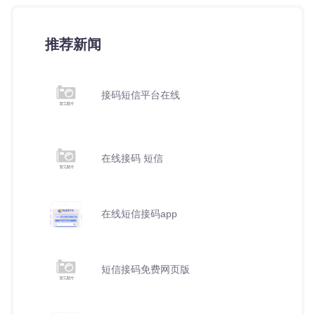
推荐新闻
接码短信平台在线
在线接码 短信
在线短信接码app
短信接码免费网页版