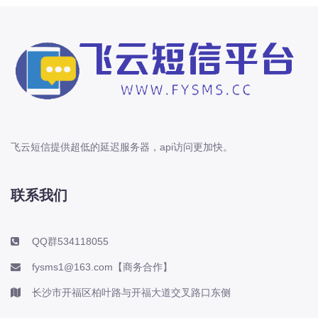
飞云短信提供超低的延迟服务器，api访问更加快。
联系我们
QQ群534118055
fysms1@163.com【商务合作】
长沙市开福区柏叶路与开福大道交叉路口东侧