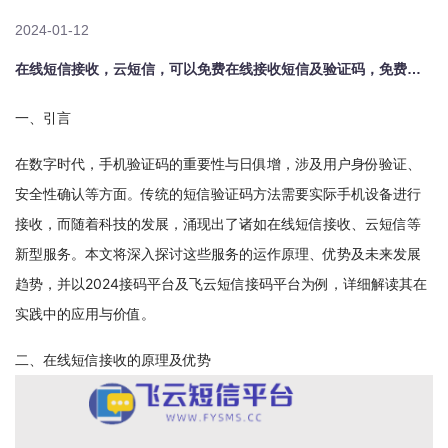
2024-01-12
在线短信接收，云短信，可以免费在线接收短信及验证码，免费接码平台,接码平台
一、引言
在数字时代，手机验证码的重要性与日俱增，涉及用户身份验证、
安全性确认等方面。传统的短信验证码方法需要实际手机设备进行
接收，而随着科技的发展，涌现出了诸如在线短信接收、云短信等
新型服务。本文将深入探讨这些服务的运作原理、优势及未来发展
趋势，并以2024接码平台及飞云短信接码平台为例，详细解读其在
实践中的应用与价值。
二、在线短信接收的原理及优势