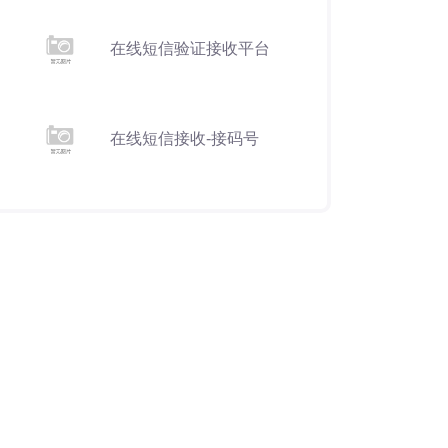
在线短信验证接收平台
在线短信接收-接码号