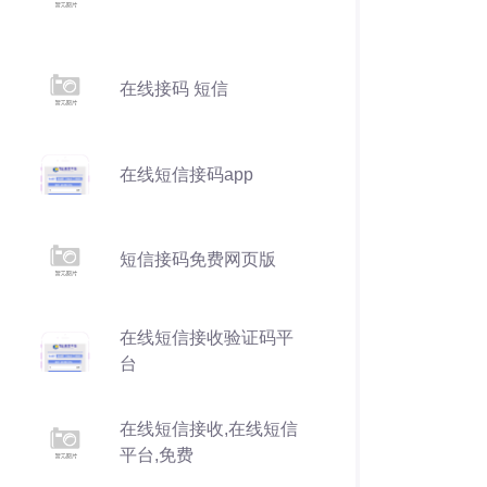
在线接码 短信
在线短信接码app
短信接码免费网页版
在线短信接收验证码平
台
在线短信接收,在线短信
平台,免费