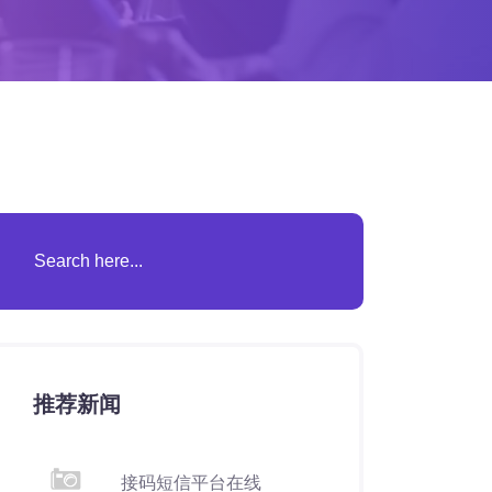
推荐新闻
接码短信平台在线