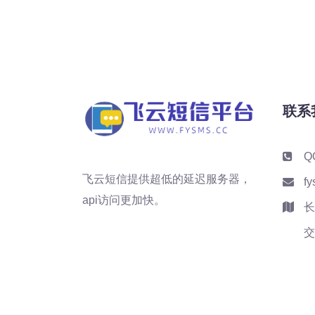
联系
Q
飞云短信提供超低的延迟服务器，
f
api访问更加快。
长
交