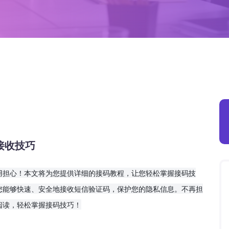
接收技巧
用担心！本文将为您提供详细的接码教程，让您轻松掌握接码技
您能够快速、安全地接收短信验证码，保护您的隐私信息。不再担
阅读，轻松掌握接码技巧！