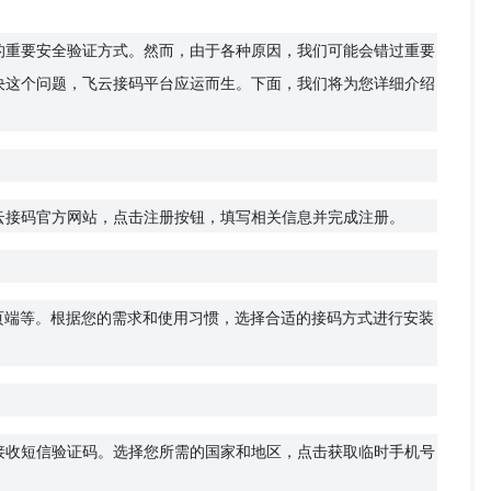
的重要安全验证方式。然而，由于各种原因，我们可能会错过重要
决这个问题，飞云接码平台应运而生。下面，我们将为您详细介绍
云接码官方网站，点击注册按钮，填写相关信息并完成注册。
页端等。根据您的需求和使用习惯，选择合适的接码方式进行安装
接收短信验证码。选择您所需的国家和地区，点击获取临时手机号