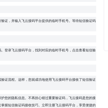
行验证，并输入飞云接码平台提供的临时手机号。等待短信验证码
码。登录飞云接码平台，找到对应的临时手机号，点击查看短信验
成验证流程。这样，您就成功地使用飞云接码平台接收了短信验证
保护您的隐私信息。不再担心错过重要验证码，飞云接码是您的接
松掌握短信验证码接收技巧。立即注册飞云接码平台，享受便捷的