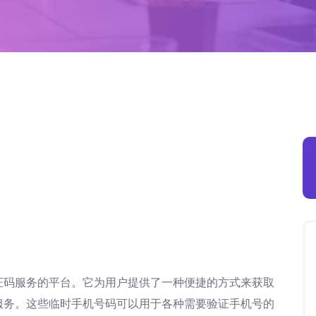
证码服务的平台。它为用户提供了一种便捷的方式来获取
服务。这些临时手机号码可以用于各种需要验证手机号的