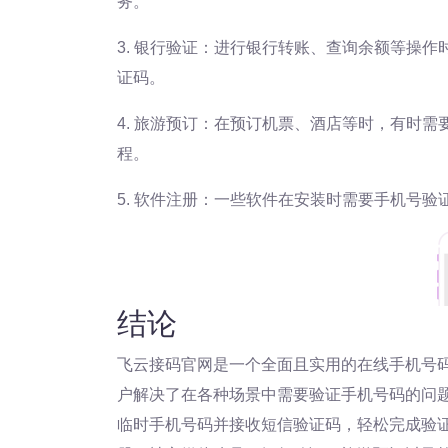
务。
3. 银行验证：进行银行转账、查询余额等操
证码。
4. 旅游预订：在预订机票、酒店等时，有时
程。
5. 软件注册：一些软件在安装时需要手机号
结论
飞云接码官网是一个全面且实用的在线手机号
户解决了在各种场景中需要验证手机号码的问
临时手机号码并接收短信验证码，轻松完成验