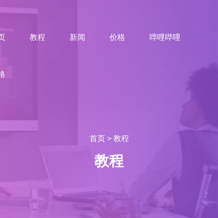
页
教程
新闻
价格
哔哩哔哩
格
首页
>
教程
教程