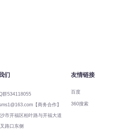
我们
友情链接
百度
Q群534118055
360搜索
ysms1@163.com【商务合作】
沙市开福区柏叶路与开福大道
叉路口东侧