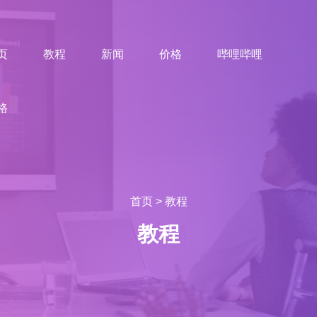
页
教程
新闻
价格
哔哩哔哩
格
首页
>
教程
教程