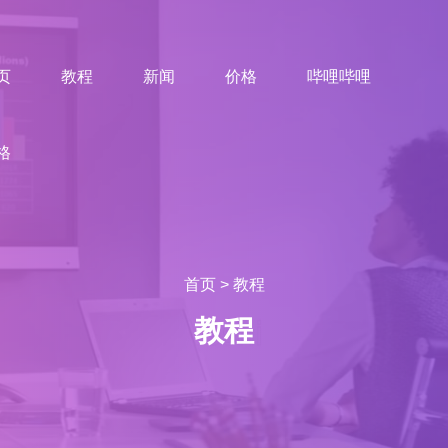
页
教程
新闻
价格
哔哩哔哩
格
首页
>
教程
教程