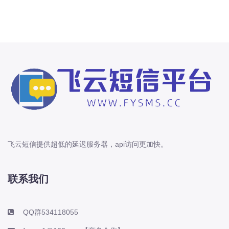
飞云短信提供超低的延迟服务器，api访问更加快。
联系我们
QQ群534118055