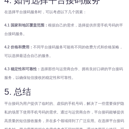
4. 如何选择平台接码服务
在选择平台接码服务时，可以考虑以下几个因素：
4.1 国家和地区覆盖范围：
根据自己的需求，选择提供所需手机号码的平
台接码服务。
4.2 价格和费用：
不同平台接码服务可能有不同的收费方式和价格策略，
可以选择最适合自己的服务。
4.3 稳定性和可靠性：
选择那些与运营商合作、拥有良好口碑的平台接码
服务，以确保短信接收的稳定性和可靠性。
5. 总结
平台接码为用户提供了临时的、虚拟的手机号码，解决了一些需要保护隐
私的场景下使用手机号码的需求。通过与运营商合作，平台接码能够提供
高质量的短信接收服务，并在多个领域得到了广泛应用。在选择平台接码