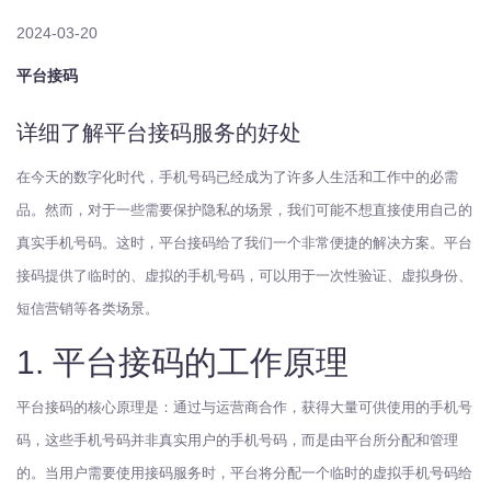
2024-03-20
平台接码
详细了解平台接码服务的好处
在今天的数字化时代，手机号码已经成为了许多人生活和工作中的必需
品。然而，对于一些需要保护隐私的场景，我们可能不想直接使用自己的
真实手机号码。这时，平台接码给了我们一个非常便捷的解决方案。平台
接码提供了临时的、虚拟的手机号码，可以用于一次性验证、虚拟身份、
短信营销等各类场景。
1. 平台接码的工作原理
平台接码的核心原理是：通过与运营商合作，获得大量可供使用的手机号
码，这些手机号码并非真实用户的手机号码，而是由平台所分配和管理
的。当用户需要使用接码服务时，平台将分配一个临时的虚拟手机号码给