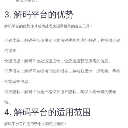
3. 解码平台的优势
解码平台的优势使其成为处理美国手机号的首选工具：
准确度高：解码平台使用专业算法对手机号进行解码，并提供准确
的结果。
快速便捷：解码平台处理速度快，让您迅速获取所需的信息。
详尽报告：解码平台提供详细的报告，包括归属地、运营商、手机
号状态等信息。
保护隐私：解码平台会严格保护用户隐私，确保手机号码的安全
性。
4. 解码平台的适用范围
解码平台可广泛用于个人和商业领域：