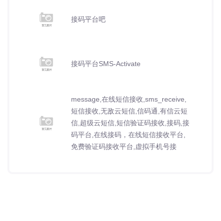
接码平台吧
接码平台SMS-Activate
message,在线短信接收,sms_receive,
短信接收,无敌云短信,信码通,有信云短
信,超级云短信,短信验证码接收,接码,接
码平台,在线接码，在线短信接收平台,
免费验证码接收平台,虚拟手机号接