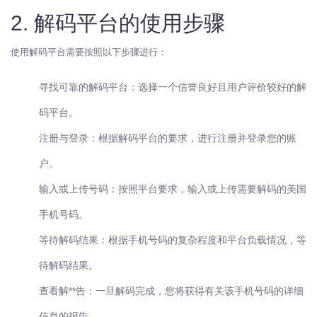
2. 解码平台的使用步骤
使用解码平台需要按照以下步骤进行：
寻找可靠的解码平台：选择一个信誉良好且用户评价较好的解
码平台。
注册与登录：根据解码平台的要求，进行注册并登录您的账
户。
输入或上传号码：按照平台要求，输入或上传需要解码的美国
手机号码。
等待解码结果：根据手机号码的复杂程度和平台负载情况，等
待解码结果。
查看解**告：一旦解码完成，您将获得有关该手机号码的详细
信息的报告。