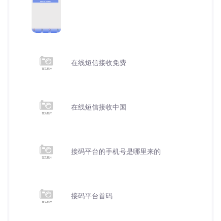
在线短信接收免费
在线短信接收中国
接码平台的手机号是哪里来的
接码平台首码