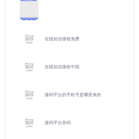
在线短信接收免费
在线短信接收中国
接码平台的手机号是哪里来的
接码平台首码