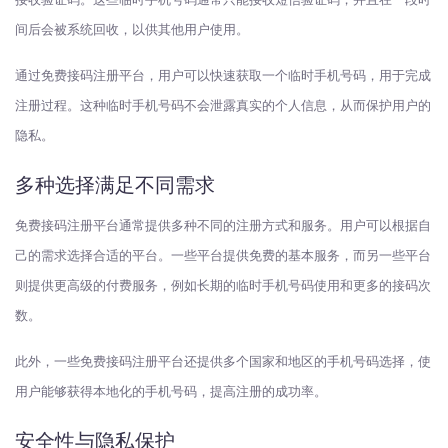
间后会被系统回收，以供其他用户使用。
通过免费接码注册平台，用户可以快速获取一个临时手机号码，用于完成
注册过程。这种临时手机号码不会泄露真实的个人信息，从而保护用户的
隐私。
多种选择满足不同需求
免费接码注册平台通常提供多种不同的注册方式和服务。用户可以根据自
己的需求选择合适的平台。一些平台提供免费的基本服务，而另一些平台
则提供更高级的付费服务，例如长期的临时手机号码使用和更多的接码次
数。
此外，一些免费接码注册平台还提供多个国家和地区的手机号码选择，使
用户能够获得本地化的手机号码，提高注册的成功率。
安全性与隐私保护