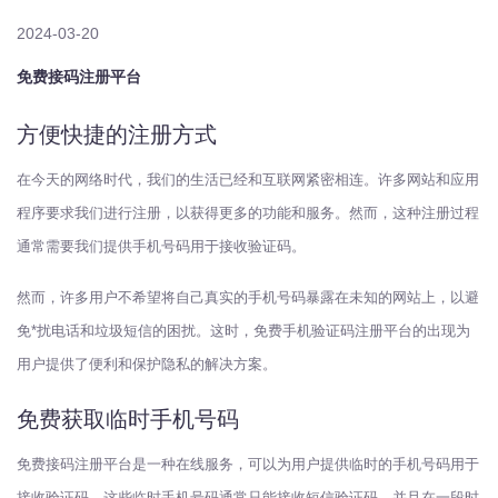
2024-03-20
免费接码注册平台
方便快捷的注册方式
在今天的网络时代，我们的生活已经和互联网紧密相连。许多网站和应用
程序要求我们进行注册，以获得更多的功能和服务。然而，这种注册过程
通常需要我们提供手机号码用于接收验证码。
然而，许多用户不希望将自己真实的手机号码暴露在未知的网站上，以避
免*扰电话和垃圾短信的困扰。这时，免费手机验证码注册平台的出现为
用户提供了便利和保护隐私的解决方案。
免费获取临时手机号码
免费接码注册平台是一种在线服务，可以为用户提供临时的手机号码用于
接收验证码。这些临时手机号码通常只能接收短信验证码，并且在一段时