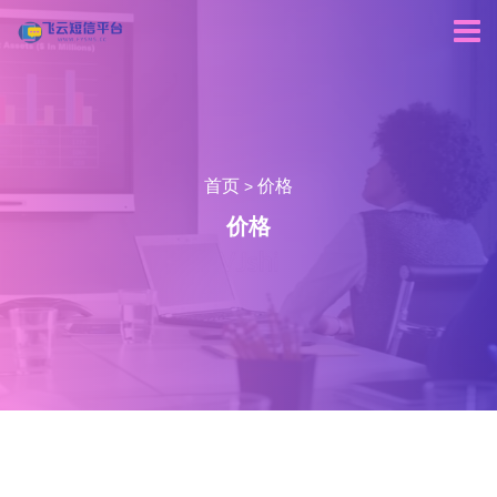
首页
价格
>
价格