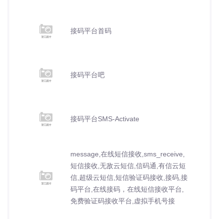
接码平台首码
接码平台吧
接码平台SMS-Activate
message,在线短信接收,sms_receive,
短信接收,无敌云短信,信码通,有信云短
信,超级云短信,短信验证码接收,接码,接
码平台,在线接码，在线短信接收平台,
免费验证码接收平台,虚拟手机号接