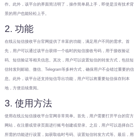
作。此外，该平台的界面简洁明了，操作简单易上手，即使是没有技术背
景的用户也能轻松上手。
2. 功能
在线云短信接收平台官网提供了丰富的功能，满足用户不同的需求。首
先，用户可以通过该平台获得一个临时的短信接收号码，用于接收验证
码、短信验证等相关信息。其次，用户可以设置短信的转发方式，包括短
信转发到邮箱、微信、Telegram等多种方式，确保用户不会错过重要的信
息。此外，该平台还支持短信导出功能，用户可以将重要短信保存到本
地，方便后续查阅。
3. 使用方法
使用在线云短信接收平台官网非常简单。首先，用户需要打开平台的官方
网站，在注册或登录页面进行账号创建或登录。之后，用户可以选择自己
所需的功能进行设置，如获取临时号码、设置短信转发方式等。最后，用