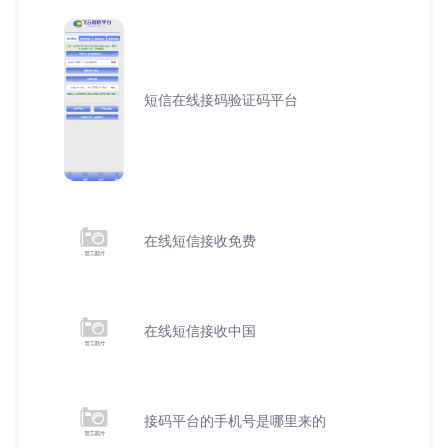
短信在线接码验证码平台
在线短信接收免费
在线短信接收中国
接码平台的手机号是哪里来的