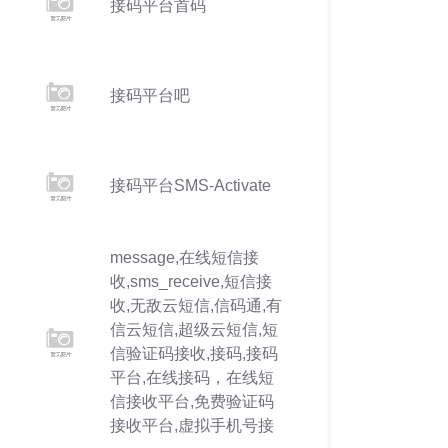
接码平台首码
接码平台吧
接码平台SMS-Activate
message,在线短信接
收,sms_receive,短信接
收,无敌云短信,信码通,有
信云短信,超级云短信,短
信验证码接收,接码,接码
平台,在线接码，在线短
信接收平台,免费验证码
接收平台,虚拟手机号接