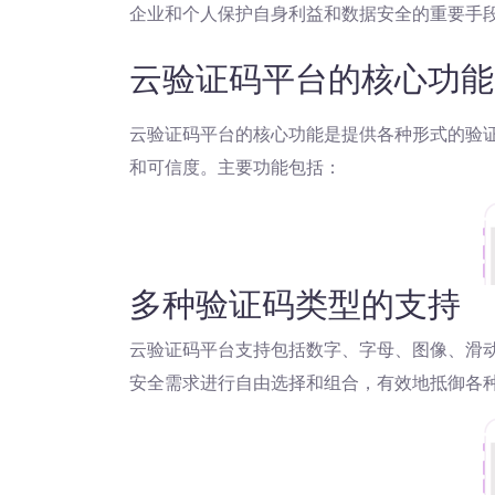
企业和个人保护自身利益和数据安全的重要手
云验证码平台的核心功能
云验证码平台的核心功能是提供各种形式的验
和可信度。主要功能包括：
多种验证码类型的支持
云验证码平台支持包括数字、字母、图像、滑
安全需求进行自由选择和组合，有效地抵御各