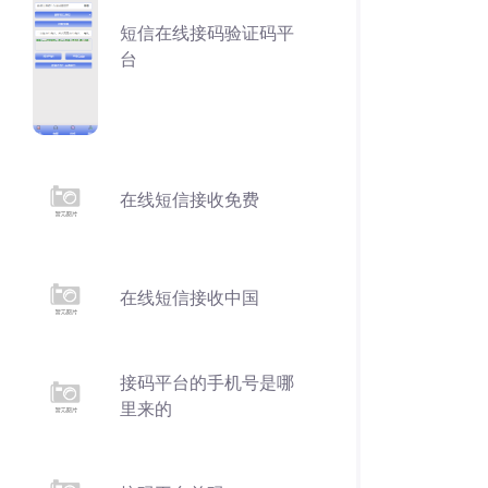
短信在线接码验证码平
台
在线短信接收免费
在线短信接收中国
接码平台的手机号是哪
里来的