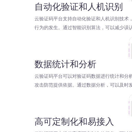
自动化验证和人机识别
云验证码平台支持自动化验证和人机识别技术
行为的发生。通过智能识别算法，可以减少误
数据统计和分析
云验证码平台可以对验证码数据进行统计和分
攻击防范提供依据。通过数据分析，可以及时
高可定制化和易接入