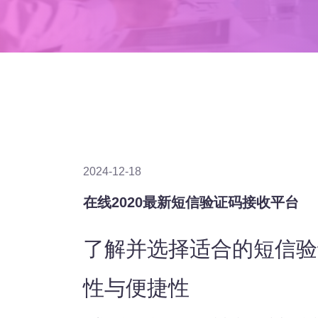
2024-12-18
在线2020最新短信验证码接收平台
了解并选择适合的短信验
性与便捷性