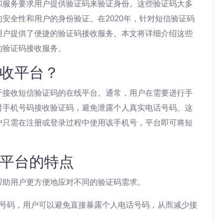
和服务要求用户提供验证码来验证身份。这些验证码大多
安全性和用户的身份验证。在2020年，针对短信验证码
用户提供了便捷的验证码接收服务。本文将详细介绍这些
的验证码接收服务。
收平台？
于接收短信验证码的在线平台。通常，用户在需要进行手
时手机号码接收验证码，避免泄露个人真实电话号码。这
户只需在注册或登录过程中使用该手机号，平台即可将短
平台的特点
帮助用户更方便地应对不同的验证码需求。
拟手机号码，用户可以避免直接暴露个人电话号码，从而减少接