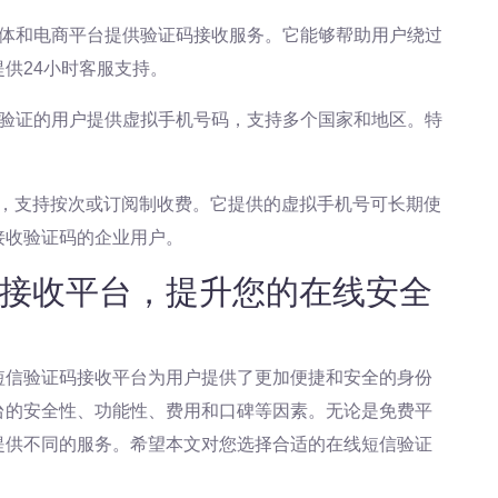
社交媒体和电商平台提供验证码接收服务。它能够帮助用户绕过
供24小时客服支持。
行国际验证的用户提供虚拟手机号码，支持多个国家和地区。特
付方式，支持按次或订阅制收费。它提供的虚拟手机号可长期使
接收验证码的企业用户。
接收平台，提升您的在线安全
短信验证码接收平台为用户提供了更加便捷和安全的身份
台的安全性、功能性、费用和口碑等因素。无论是免费平
提供不同的服务。希望本文对您选择合适的在线短信验证