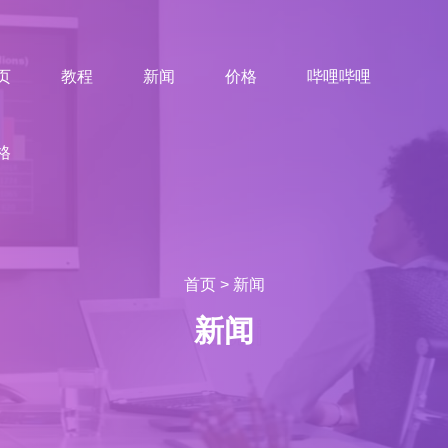
页
教程
新闻
价格
哔哩哔哩
格
首页
>
新闻
新闻