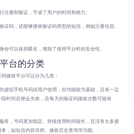
号进行注册和验证，节省了用户的时间和精力。
收短信验证码，还能够接收验证码类型的短信，例如注册信息、
用户的身份可以保持匿名，增加了使用平台时的安全性。
平台的分类
证码接收平台可以分为几类：
些免费的虚拟手机号码供用户使用，但功能较为基础，且有一定
一段时间后便会失效，且每天的验证码接收次数可能有
质量的服务，号码更加稳定、持续使用时间较长，且没有太多接
服务，如短信内容存档、接收历史查询等功能。