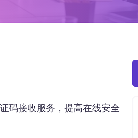
证码接收服务，提高在线安全