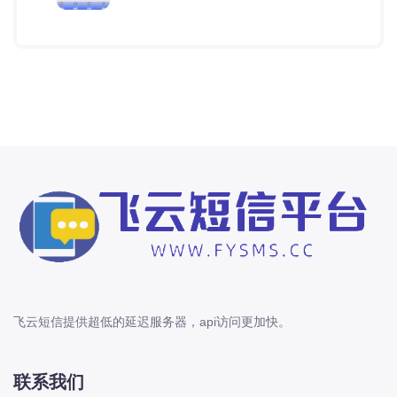
飞云短信提供超低的延迟服务器，api访问更加快。
联系我们