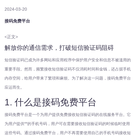
2024-03-20
接码免费平台
<正文>
解放你的通信需求，打破短信验证码阻碍
短信验证码已成为许多网站和应用程序中保护用户安全和信息不被滥用的
重要手段。然而，频繁接收短信验证码不仅消耗时间和金钱，还占据手机
内存空间，给用户带来了繁琐和麻烦。为了解决这一问题，接码免费平台
应运而生。
1. 什么是接码免费平台
接码免费平台是一个为用户提供免费接收短信验证码的在线服务平台。它
为用户提供**的手机号码，用户可在需要接收短信验证码的时候临时使用
这些号码。通过接码免费平台，用户不再需要使用自己的手机号码接收短