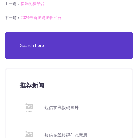
上一篇：
接码免费平台
下一篇：
2024最新接码接收平台
推荐新闻
短信在线接码国外
短信在线接码什么意思