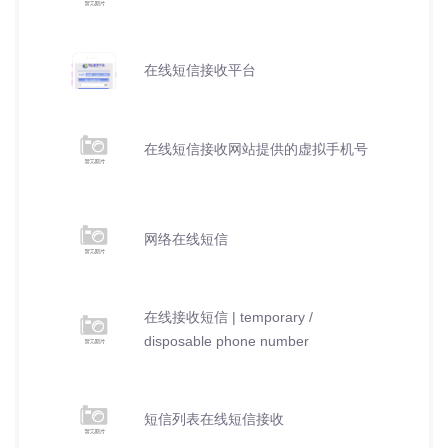
在线短信接收平台
在线短信接收网站提供的虚拟手机号
网络在线短信
在线接收短信 | temporary /
disposable phone number
短信列表在线短信接收