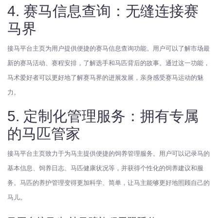
4. 赛马信息查询：无缝连接赛
马界
接马平台主页为用户提供便捷的赛马信息查询功能。用户可以了解市场最
新的赛马活动、赛程安排，了解选手和马匹背后的故事。通过这一功能，
马术爱好者可以更好地了解赛马界的进展发展，亲身感受赛马运动的魅
力。
5. 定制化管理服务：拥有专属
的马匹管家
接马平台主页致力于为马主提供便捷的饲养管理服务。用户可以记录马的
基本信息、饲养日志、马匹健康状况等，并获得个性化的饲养建议和服
务。马匹的养护管理变得更加科学、简单，让马主能够更好地照顾自己的
马儿。